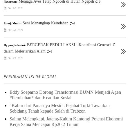
Menjaga Aves Tetap Ngoceh di Hutan Ngepeh
Newsroom:
0
Dec 24, 2024
Seni Menangkap Keindahan
SirotjuMunir:
0
Dec 24, 2024
BERGERAK PEDULI AKSI : Kontribusi Generasi Z
Hy people lestari:
dalam Melestarikan Alam
0
Dec 23, 2024
PERUBAHAN IKLIM GLOBAL
Eddy Soeparno Dorong Transformasi BUMN Menjadi Agen
*Perubahan* dan Keadilan Sosial
"Kabur dari Panasnya Mesir": Pejabat Turki Tawarkan
Sebidang Tanah kepada Salah di Trabzon
Saling Melengkapi, Jateng-Kaltim Kantongi Potensi Ekonomi
Kerja Sama Mencapai Rp20,2 Triliun