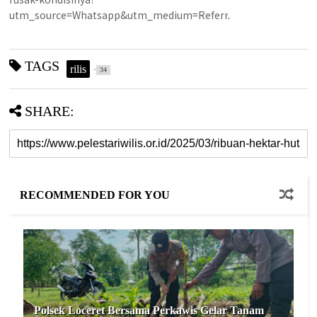
utm_source=Whatsapp&utm_medium=Referr
.
TAGS
rilis
34
SHARE:
RECOMMENDED FOR YOU
Polsek Loceret Bersama Perkawis Gelar Tanam