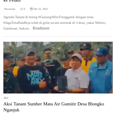
ke Petani
Newsroom
0
Dec 25, 2023
Agenda Tanam di lereng #GunungWilisTrenggalek dengan tema
#JagaTirtaPalaReja telah di gelar secara serentak di 3 desa, yakni Widoro,
Readmore
Gandusari, Sukore...
Aksi
Aksi Tanam Sumber Mata Air Gumitir Desa Blongko
Nganjuk