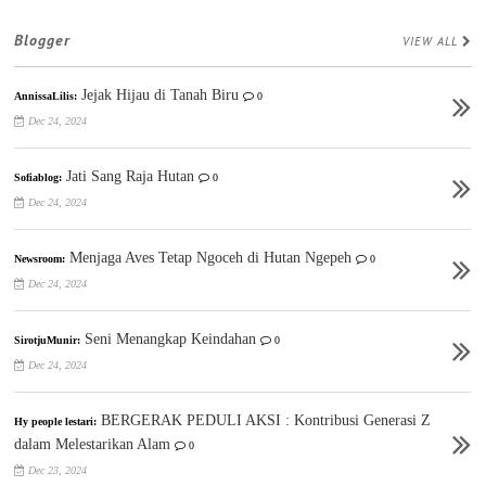
Blogger
VIEW ALL
Jejak Hijau di Tanah Biru
AnnissaLilis:
0
Dec 24, 2024
Jati Sang Raja Hutan
Sofiablog:
0
Dec 24, 2024
Menjaga Aves Tetap Ngoceh di Hutan Ngepeh
Newsroom:
0
Dec 24, 2024
Seni Menangkap Keindahan
SirotjuMunir:
0
Dec 24, 2024
BERGERAK PEDULI AKSI : Kontribusi Generasi Z
Hy people lestari:
dalam Melestarikan Alam
0
Dec 23, 2024