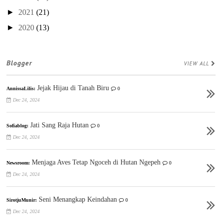
►
2021
(21)
►
2020
(13)
Blogger
VIEW ALL
Jejak Hijau di Tanah Biru
AnnissaLilis:
0
Dec 24, 2024
Jati Sang Raja Hutan
Sofiablog:
0
Dec 24, 2024
Menjaga Aves Tetap Ngoceh di Hutan Ngepeh
Newsroom:
0
Dec 24, 2024
Seni Menangkap Keindahan
SirotjuMunir:
0
Dec 24, 2024