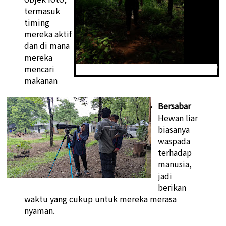
termasuk
timing
mereka aktif
dan di mana
mereka
mencari
Akhmad Dzulhilmi pemateri fotografi
makanan
Bersabar
Hewan liar
biasanya
waspada
terhadap
manusia,
jadi
berikan
waktu yang cukup untuk mereka merasa
nyaman.