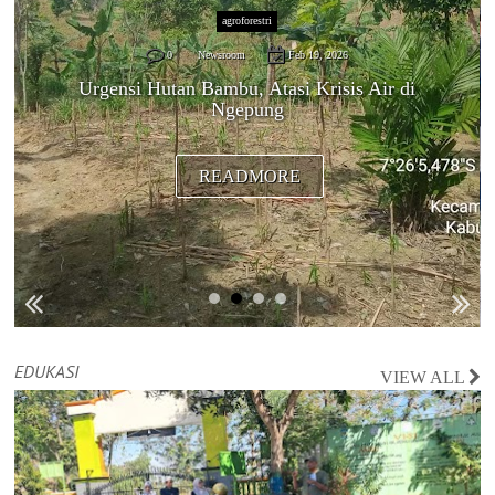
agroforestri
0
Newsroom
Feb 19, 2026
Urgensi Hutan Bambu, Atasi Krisis Air di
Ngepung
READMORE
EDUKASI
VIEW ALL