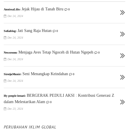
Jejak Hijau di Tanah Biru
AnnissaLilis:
0
Dec 24, 2024
Jati Sang Raja Hutan
Sofiablog:
0
Dec 24, 2024
Menjaga Aves Tetap Ngoceh di Hutan Ngepeh
Newsroom:
0
Dec 24, 2024
Seni Menangkap Keindahan
SirotjuMunir:
0
Dec 24, 2024
BERGERAK PEDULI AKSI : Kontribusi Generasi Z
Hy people lestari:
dalam Melestarikan Alam
0
Dec 23, 2024
PERUBAHAN IKLIM GLOBAL